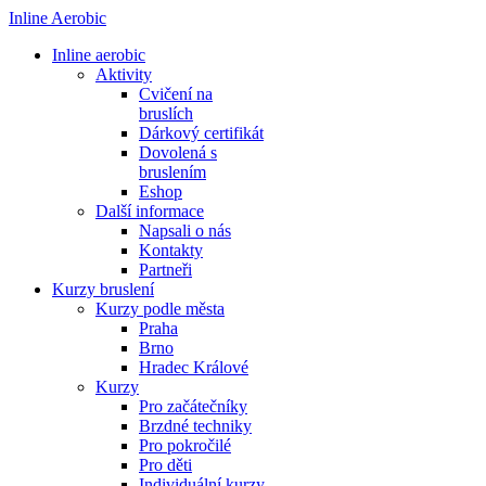
Inline Aerobic
Inline aerobic
Aktivity
Cvičení na
bruslích
Dárkový certifikát
Dovolená s
bruslením
Eshop
Další informace
Napsali o nás
Kontakty
Partneři
Kurzy bruslení
Kurzy podle města
Praha
Brno
Hradec Králové
Kurzy
Pro začátečníky
Brzdné techniky
Pro pokročilé
Pro děti
Individuální kurzy