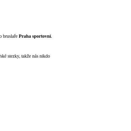
ro bruslaře
Praha sportovní
.
ké stezky, takže nás nikdo