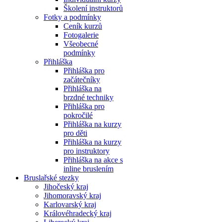
Školení instruktorů
Fotky a podmínky
Ceník kurzů
Fotogalerie
Všeobecné
podmínky
Přihláška
Přihláška pro
začátečníky
Přihláška na
brzdné techniky
Přihláška pro
pokročilé
Přihláška na kurzy
pro děti
Přihláška na kurzy
pro instruktory
Přihláška na akce s
inline bruslením
Bruslařské stezky
Jihočeský kraj
Jihomoravský kraj
Karlovarský kraj
Královéhradecký kraj