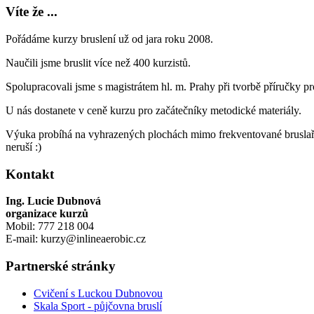
Víte že ...
Pořádáme kurzy bruslení už od jara roku 2008.
Naučili jsme bruslit více než 400 kurzistů.
Spolupracovali jsme s magistrátem hl. m. Prahy při tvorbě příručky p
U nás dostanete v ceně kurzu pro začátečníky metodické materiály.
Výuka probíhá na vyhrazených plochách mimo frekventované bruslařs
neruší :)
Kontakt
Ing. Lucie Dubnová
organizace kurzů
Mobil: 777 218 004
E-mail: kurzy@inlineaerobic.cz
Partnerské stránky
Cvičení s Luckou Dubnovou
Skala Sport - půjčovna bruslí