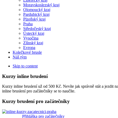
Liberecký kraj
Moravskoslezský kraj
Olomoucký kraj
Pardubický kraj
Plzeňský kraj
Praha
Středočeský kraj
Ústecký kraj
Vysočina
Zlínský kraj
Evropa
Kolečkové brusle
Náš tým
Skip to content
Kurzy inline bruslení
Kurzy inline bruslení už od 500 Kč. Nevíte jak správně stát a jezdit 
inline bruslení pro začátečníky se to naučíte.
Kurzy bruslení pro začátečníky
Přihláška pro začátečníky