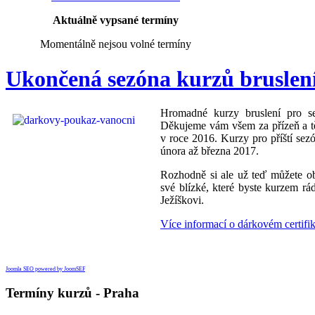
Aktuálně vypsané termíny
Momentálně nejsou volné termíny
Ukončená sezóna kurzů bruslení
Hromadné kurzy bruslení pro s
Děkujeme vám všem za přízeň a tě
v roce 2016. Kurzy pro příští se
února až března 2017.
Rozhodně si ale už teď můžete ob
své blízké, které byste kurzem rád
Ježíškovi.
Více informací o dárkovém certifik
Joomla SEO powered by JoomSEF
Termíny kurzů - Praha