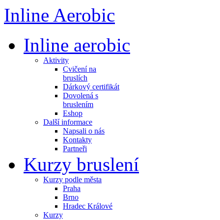
Inline Aerobic
Inline aerobic
Aktivity
Cvičení na
bruslích
Dárkový certifikát
Dovolená s
bruslením
Eshop
Další informace
Napsali o nás
Kontakty
Partneři
Kurzy bruslení
Kurzy podle města
Praha
Brno
Hradec Králové
Kurzy