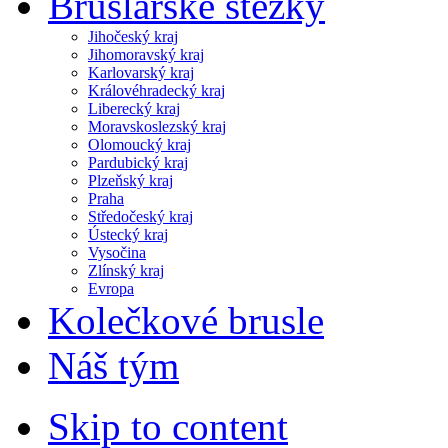
Bruslařské stezky
Jihočeský kraj
Jihomoravský kraj
Karlovarský kraj
Královéhradecký kraj
Liberecký kraj
Moravskoslezský kraj
Olomoucký kraj
Pardubický kraj
Plzeňský kraj
Praha
Středočeský kraj
Ústecký kraj
Vysočina
Zlínský kraj
Evropa
Kolečkové brusle
Náš tým
Skip to content