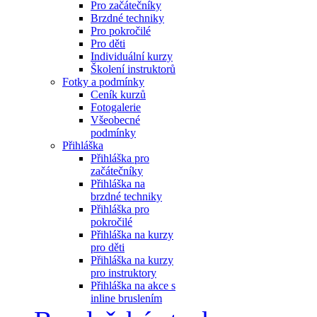
Pro začátečníky
Brzdné techniky
Pro pokročilé
Pro děti
Individuální kurzy
Školení instruktorů
Fotky a podmínky
Ceník kurzů
Fotogalerie
Všeobecné
podmínky
Přihláška
Přihláška pro
začátečníky
Přihláška na
brzdné techniky
Přihláška pro
pokročilé
Přihláška na kurzy
pro děti
Přihláška na kurzy
pro instruktory
Přihláška na akce s
inline bruslením