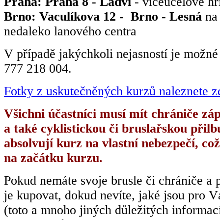
Praha: Praha 8 - Ládví
- víceúčelové hř
Brno: Vaculíkova 12 - Brno - Lesná
na 
nedaleko lanového centra
V případě jakýchkoli nejasností je možné v
777 218 004.
Fotky z uskutečněných kurzů naleznete z
Všichni účastníci musí mít chrániče zápě
a také cyklistickou či bruslařskou přil
absolvují kurz na vlastní nebezpečí, co
na začátku kurzu.
Pokud nemáte svoje brusle či chrániče a p
je kupovat, dokud nevíte, jaké jsou pro V
(toto a mnoho jiných důležitých informac