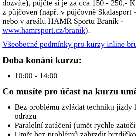
dozvíte), půjčte si je za cca 150 - 250,- 
z půjčoven (např. v půjčovně Skalasport 
nebo v areálu HAMR Sportu Braník -
www.hamrsport.cz/branik
).
Všeobecné podmínky pro kurzy inline bru
Doba konání kurzu:
10:00 - 14:00
Co musíte pro účast na kurzu umě
Bez problémů zvládat techniku jízdy 
odrazu
Paralelní zatáčení (umět rychle zatoči
Umět bez problémů zabrzdit brzdičk