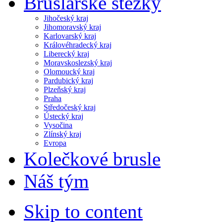
Bruslařské stezky
Jihočeský kraj
Jihomoravský kraj
Karlovarský kraj
Královéhradecký kraj
Liberecký kraj
Moravskoslezský kraj
Olomoucký kraj
Pardubický kraj
Plzeňský kraj
Praha
Středočeský kraj
Ústecký kraj
Vysočina
Zlínský kraj
Evropa
Kolečkové brusle
Náš tým
Skip to content