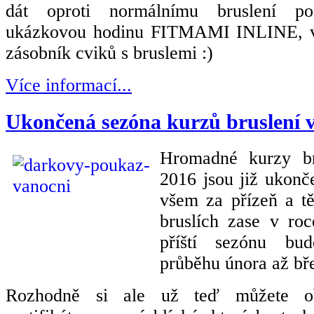
dát oproti normálnímu bruslení po
ukázkovou hodinu FITMAMI INLINE, ve
zásobník cviků s bruslemi :)
Více informací...
Ukončená sezóna kurzů bruslení v
Hromadné kurzy br
2016 jsou již ukon
všem za přízeň a t
bruslích zase v ro
příští sezónu bu
průběhu února až bř
Rozhodně si ale už teď můžete ob