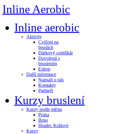
Inline Aerobic
Inline aerobic
Aktivity
Cvičení na
bruslích
Dárkový certifikát
Dovolená s
bruslením
Eshop
Další informace
Napsali o nás
Kontakty
Partneři
Kurzy bruslení
Kurzy podle města
Praha
Brno
Hradec Králové
Kurzy