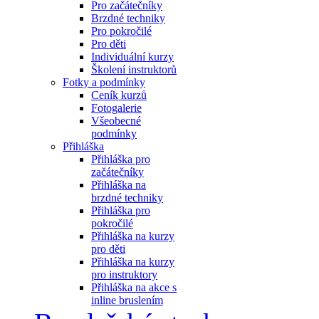
Pro začátečníky
Brzdné techniky
Pro pokročilé
Pro děti
Individuální kurzy
Školení instruktorů
Fotky a podmínky
Ceník kurzů
Fotogalerie
Všeobecné
podmínky
Přihláška
Přihláška pro
začátečníky
Přihláška na
brzdné techniky
Přihláška pro
pokročilé
Přihláška na kurzy
pro děti
Přihláška na kurzy
pro instruktory
Přihláška na akce s
inline bruslením