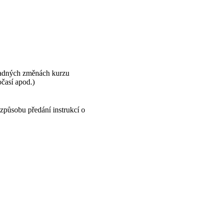
ípadných změnách kurzu
časí apod.)
způsobu předání instrukcí o