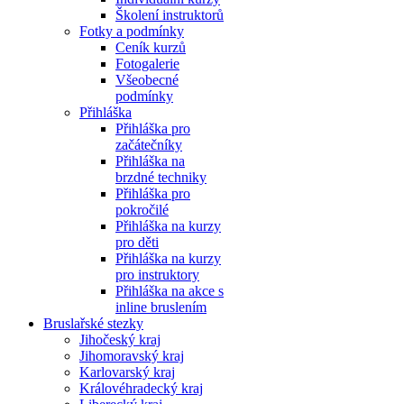
Školení instruktorů
Fotky a podmínky
Ceník kurzů
Fotogalerie
Všeobecné
podmínky
Přihláška
Přihláška pro
začátečníky
Přihláška na
brzdné techniky
Přihláška pro
pokročilé
Přihláška na kurzy
pro děti
Přihláška na kurzy
pro instruktory
Přihláška na akce s
inline bruslením
Bruslařské stezky
Jihočeský kraj
Jihomoravský kraj
Karlovarský kraj
Královéhradecký kraj