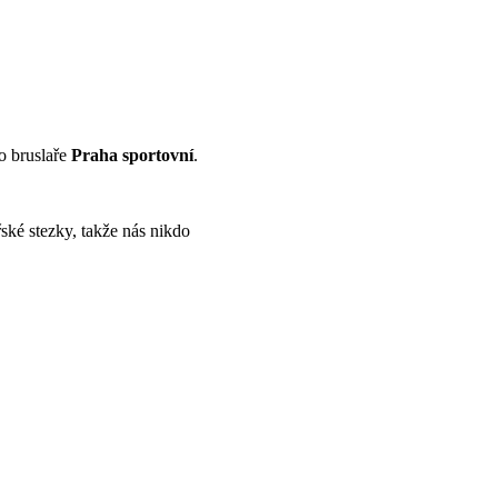
ro bruslaře
Praha sportovní
.
ké stezky, takže nás nikdo