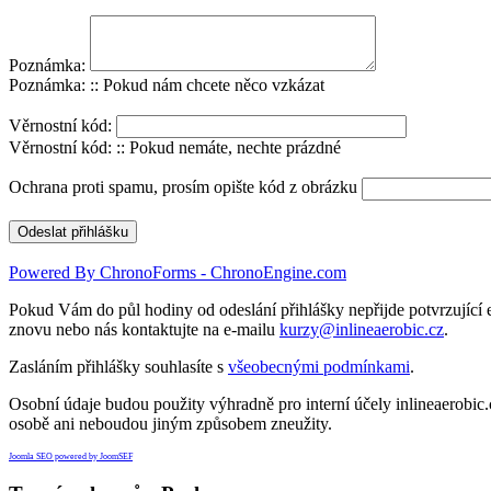
Poznámka:
Poznámka: :: Pokud nám chcete něco vzkázat
Věrnostní kód:
Věrnostní kód: :: Pokud nemáte, nechte prázdné
Ochrana proti spamu, prosím opište kód z obrázku
Powered By ChronoForms - ChronoEngine.com
Pokud Vám do půl hodiny od odeslání přihlášky nepřijde potvrzující e
znovu nebo nás kontaktujte na e-mailu
kurzy@inlineaerobic.cz
.
Zasláním přihlášky souhlasíte s
všeobecnými podmínkami
.
Osobní údaje budou použity výhradně pro interní účely inlineaerobic.
osobě ani neboudou jiným způsobem zneužity.
Joomla SEO powered by JoomSEF