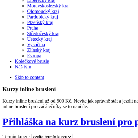
Liberecký kraj
Moravskoslezský kraj
Olomoucký kraj
Pardubický kraj
Plzeňský kraj
Praha
Středočeský kraj
Ústecký kraj
Vysočina
Zlínský kraj
Evropa
Kolečkové brusle
Náš tým
Skip to content
Kurzy inline bruslení
Kurzy inline bruslení už od 500 Kč. Nevíte jak správně stát a jezdit 
inline bruslení pro začátečníky se to naučíte.
Přihláška na kurz bruslení pro 
Termín kurzu: