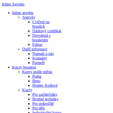
Inline Aerobic
Inline aerobic
Aktivity
Cvičení na
bruslích
Dárkový certifikát
Dovolená s
bruslením
Eshop
Další informace
Napsali o nás
Kontakty
Partneři
Kurzy bruslení
Kurzy podle města
Praha
Brno
Hradec Králové
Kurzy
Pro začátečníky
Brzdné techniky
Pro pokročilé
Pro děti
Individuální kurzy