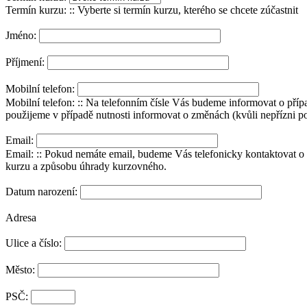
Termín kurzu: :: Vyberte si termín kurzu, kterého se chcete zúčastnit
Jméno:
Příjmení:
Mobilní telefon:
Mobilní telefon: :: Na telefonním čísle Vás budeme informovat o př
použijeme v případě nutnosti informovat o změnách (kvůli nepřízni po
Email:
Email: :: Pokud nemáte email, budeme Vás telefonicky kontaktovat o 
kurzu a způsobu úhrady kurzovného.
Datum narození:
Adresa
Ulice a číslo:
Město:
PSČ: