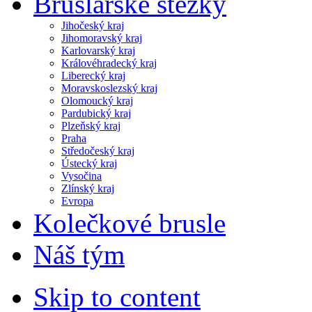
Bruslařské stezky
Jihočeský kraj
Jihomoravský kraj
Karlovarský kraj
Královéhradecký kraj
Liberecký kraj
Moravskoslezský kraj
Olomoucký kraj
Pardubický kraj
Plzeňský kraj
Praha
Středočeský kraj
Ústecký kraj
Vysočina
Zlínský kraj
Evropa
Kolečkové brusle
Náš tým
Skip to content