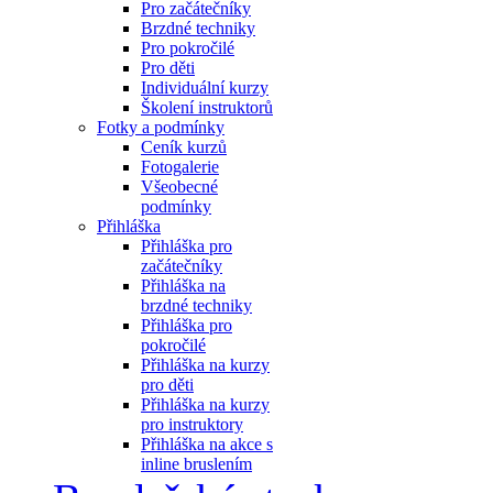
Pro začátečníky
Brzdné techniky
Pro pokročilé
Pro děti
Individuální kurzy
Školení instruktorů
Fotky a podmínky
Ceník kurzů
Fotogalerie
Všeobecné
podmínky
Přihláška
Přihláška pro
začátečníky
Přihláška na
brzdné techniky
Přihláška pro
pokročilé
Přihláška na kurzy
pro děti
Přihláška na kurzy
pro instruktory
Přihláška na akce s
inline bruslením