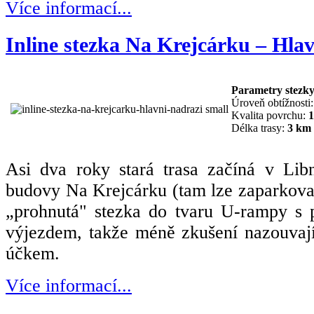
Více informací...
Inline stezka Na Krejcárku – Hlav
Parametry stezk
Úroveň obtížnosti
Kvalita povrchu:
1
Délka trasy:
3 km
Asi dva roky stará trasa začíná v Libn
budovy Na Krejcárku (tam lze zaparkovat
„prohnutá" stezka do tvaru U-rampy s
výjezdem, takže méně zkušení nazouvají
účkem.
Více informací...