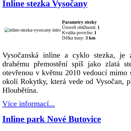
Inline stezka Vysočany
Parametry stezky
Úroveň obtížnosti:
1
Kvalita povrchu:
1
Délka trasy:
3 km
Vysočanská inline a cyklo stezka, j
drahému přemostění spíš jako zlatá st
otevřenou v květnu 2010 vedoucí mimo s
okolí Rokytky, která vede od Vysočan, 
Hloubětína.
Více informací...
Inline park Nové Butovice