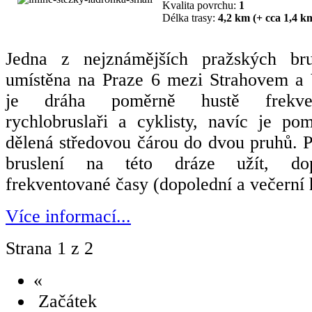
Kvalita povrchu:
1
Délka trasy:
4,2 km (+ cca 1,4 k
Jedna z nejznámějších pražských bru
umístěna na Praze 6 mezi Strahovem a
je dráha poměrně hustě frekvent
rychlobruslaři a cyklisty, navíc je p
dělená středovou čárou do dvou pruhů. P
bruslení na této dráze užít, do
frekventované časy (dopolední a večerní 
Více informací...
Strana 1 z 2
«
Začátek