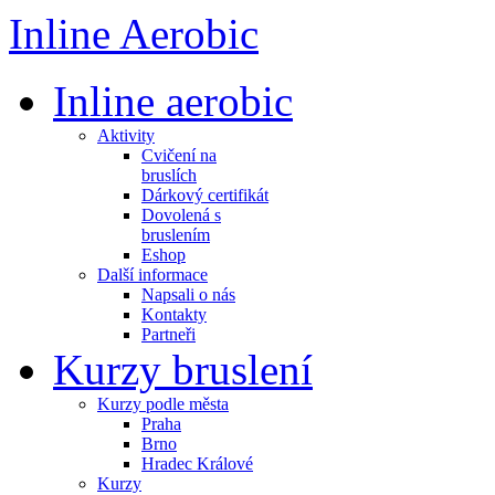
Inline Aerobic
Inline aerobic
Aktivity
Cvičení na
bruslích
Dárkový certifikát
Dovolená s
bruslením
Eshop
Další informace
Napsali o nás
Kontakty
Partneři
Kurzy bruslení
Kurzy podle města
Praha
Brno
Hradec Králové
Kurzy