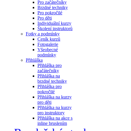
Pro začátečníky
Brzdné techniky
Pro pokročilé
Pro děti
Individuální kurzy
Školení instruktorů
Fotky a podmínky
Ceník kurzů
Fotogalerie
Všeobecné
podmínky
Přihláška
Přihláška pro
začátečníky
Přihláška na
brzdné techniky
Přihláška pro
pokročilé
Přihláška na kurzy
pro děti
Přihláška na kurzy
pro instruktory
Přihláška na akce s
inline bruslením