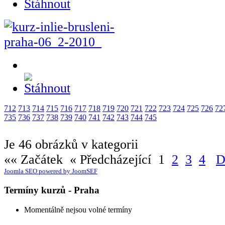
712
713
714
715
716
717
718
719
720
721
722
723
724
725
726
72
735
736
737
738
739
740
741
742
743
744
745
Je 46 obrázků v kategorii
«« Začátek
« Předcházející
1
2
3
4
D
Joomla SEO powered by JoomSEF
Termíny kurzů - Praha
Momentálně nejsou volné termíny