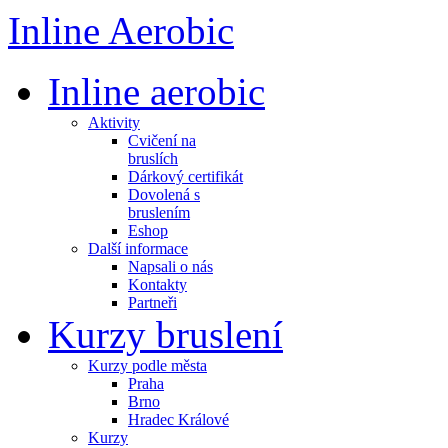
Inline Aerobic
Inline aerobic
Aktivity
Cvičení na
bruslích
Dárkový certifikát
Dovolená s
bruslením
Eshop
Další informace
Napsali o nás
Kontakty
Partneři
Kurzy bruslení
Kurzy podle města
Praha
Brno
Hradec Králové
Kurzy