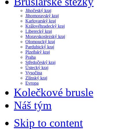
Bruslařské stezky
Jihočeský kraj
Jihomoravský kraj
Karlovarský kraj
Královéhradecký kraj
Liberecký kraj
Moravskoslezský kraj
Olomoucký kraj
Pardubický kraj
Plzeňský kraj
Praha
Středočeský kraj
Ústecký kraj
Vysočina
Zlínský kraj
Evropa
Kolečkové brusle
Náš tým
Skip to content