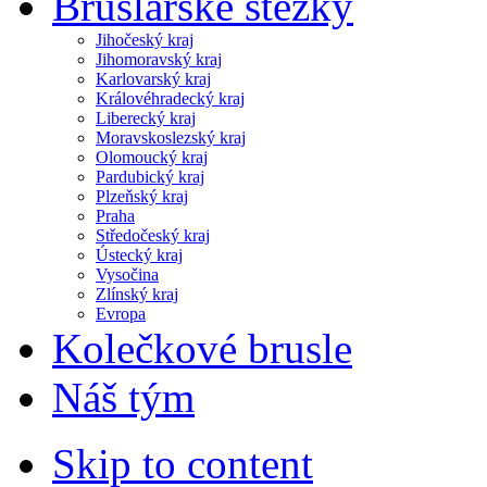
Bruslařské stezky
Jihočeský kraj
Jihomoravský kraj
Karlovarský kraj
Královéhradecký kraj
Liberecký kraj
Moravskoslezský kraj
Olomoucký kraj
Pardubický kraj
Plzeňský kraj
Praha
Středočeský kraj
Ústecký kraj
Vysočina
Zlínský kraj
Evropa
Kolečkové brusle
Náš tým
Skip to content