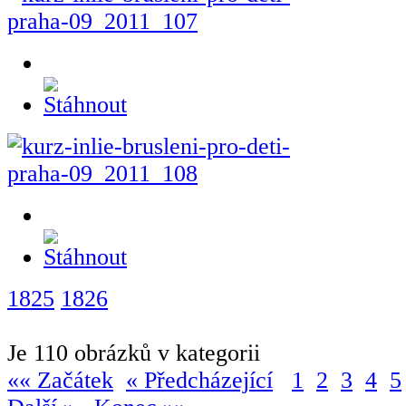
1825
1826
Je 110 obrázků v kategorii
«« Začátek
« Předcházející
1
2
3
4
5