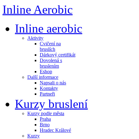
Inline Aerobic
Inline aerobic
Aktivity
Cvičení na
bruslích
Dárkový certifikát
Dovolená s
bruslením
Eshop
Další informace
Napsali o nás
Kontakty
Partneři
Kurzy bruslení
Kurzy podle města
Praha
Brno
Hradec Králové
Kurzy