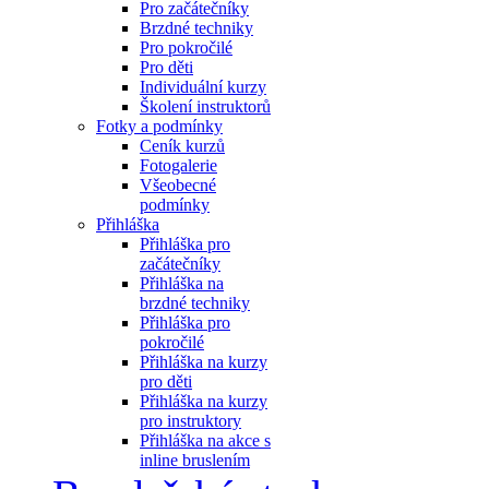
Pro začátečníky
Brzdné techniky
Pro pokročilé
Pro děti
Individuální kurzy
Školení instruktorů
Fotky a podmínky
Ceník kurzů
Fotogalerie
Všeobecné
podmínky
Přihláška
Přihláška pro
začátečníky
Přihláška na
brzdné techniky
Přihláška pro
pokročilé
Přihláška na kurzy
pro děti
Přihláška na kurzy
pro instruktory
Přihláška na akce s
inline bruslením