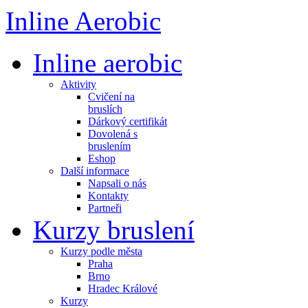
Inline Aerobic
Inline aerobic
Aktivity
Cvičení na
bruslích
Dárkový certifikát
Dovolená s
bruslením
Eshop
Další informace
Napsali o nás
Kontakty
Partneři
Kurzy bruslení
Kurzy podle města
Praha
Brno
Hradec Králové
Kurzy