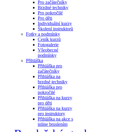
Pro začátečníky
Brzdné techniky
Pro pokročilé
Pro děti
Individuální kurzy
Školení instruktorů
Fotky a podmínky
Ceník kurzů
Fotogalerie
Všeobecné
podmínky
Přihláška
Přihláška pro
začátečníky
Přihláška na
brzdné techniky
Přihláška pro
pokročilé
Přihláška na kurzy
pro děti
Přihláška na kurzy
pro instruktory
Přihláška na akce s
inline bruslením