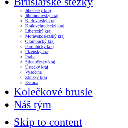
Bruslařské stezky
Jihočeský kraj
Jihomoravský kraj
Karlovarský kraj
Královéhradecký kraj
Liberecký kraj
Moravskoslezský kraj
Olomoucký kraj
Pardubický kraj
Plzeňský kraj
Praha
Středočeský kraj
Ústecký kraj
Vysočina
Zlínský kraj
Evropa
Kolečkové brusle
Náš tým
Skip to content