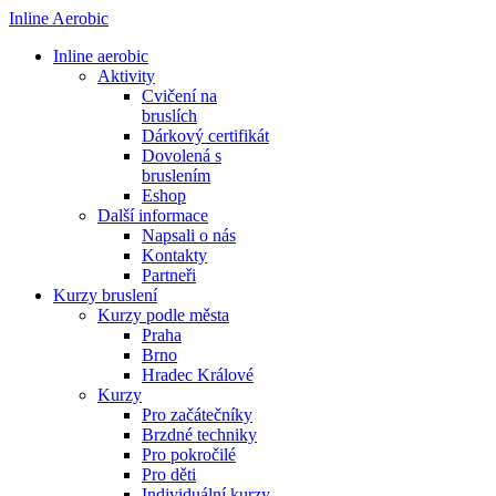
Inline Aerobic
Inline aerobic
Aktivity
Cvičení na
bruslích
Dárkový certifikát
Dovolená s
bruslením
Eshop
Další informace
Napsali o nás
Kontakty
Partneři
Kurzy bruslení
Kurzy podle města
Praha
Brno
Hradec Králové
Kurzy
Pro začátečníky
Brzdné techniky
Pro pokročilé
Pro děti
Individuální kurzy