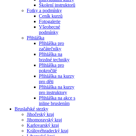
Školení instruktorů
Fotky a podmínky
Ceník kurzů
Fotogalerie
Všeobecné
podmínky
Přihláška
Přihláška pro
začátečníky
Přihláška na
brzdné techniky
Přihláška pro
pokročilé
Přihláška na kurzy
pro děti
Přihláška na kurzy
pro instruktory
Přihláška na akce s
inline bruslením
Bruslařské stezky
Jihočeský kraj
Jihomoravský kraj
Karlovarský kraj
Královéhradecký kraj