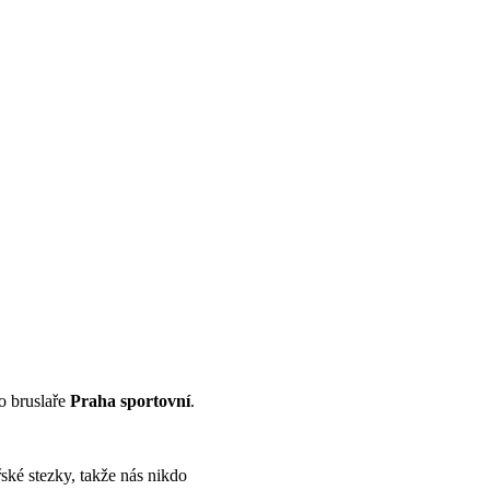
ro bruslaře
Praha sportovní
.
ké stezky, takže nás nikdo