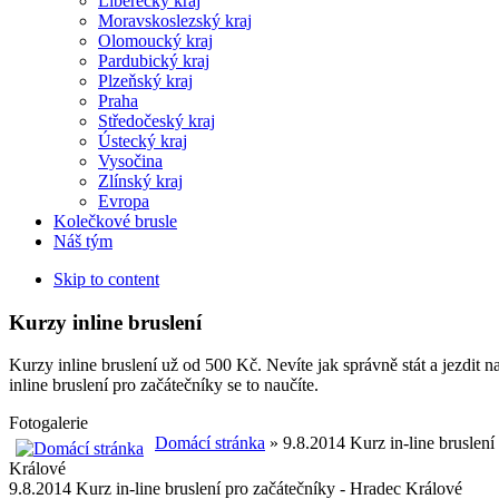
Liberecký kraj
Moravskoslezský kraj
Olomoucký kraj
Pardubický kraj
Plzeňský kraj
Praha
Středočeský kraj
Ústecký kraj
Vysočina
Zlínský kraj
Evropa
Kolečkové brusle
Náš tým
Skip to content
Kurzy inline bruslení
Kurzy inline bruslení už od 500 Kč. Nevíte jak správně stát a jezdit 
inline bruslení pro začátečníky se to naučíte.
Fotogalerie
Domácí stránka
» 9.8.2014 Kurz in-line bruslení
Králové
9.8.2014 Kurz in-line bruslení pro začátečníky - Hradec Králové