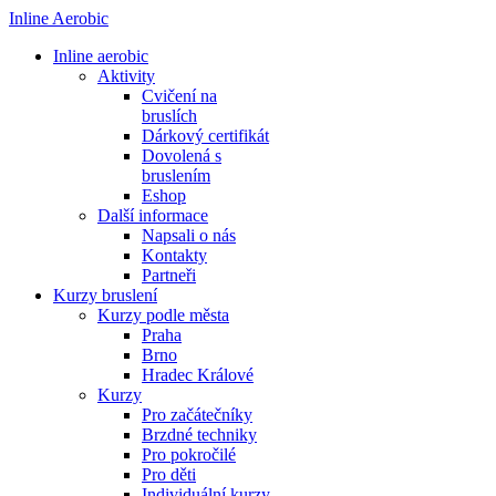
Inline Aerobic
Inline aerobic
Aktivity
Cvičení na
bruslích
Dárkový certifikát
Dovolená s
bruslením
Eshop
Další informace
Napsali o nás
Kontakty
Partneři
Kurzy bruslení
Kurzy podle města
Praha
Brno
Hradec Králové
Kurzy
Pro začátečníky
Brzdné techniky
Pro pokročilé
Pro děti
Individuální kurzy