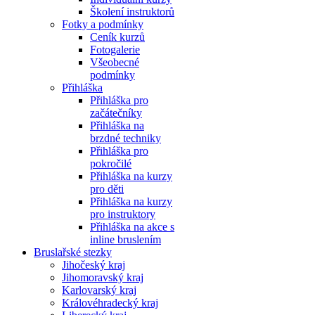
Školení instruktorů
Fotky a podmínky
Ceník kurzů
Fotogalerie
Všeobecné
podmínky
Přihláška
Přihláška pro
začátečníky
Přihláška na
brzdné techniky
Přihláška pro
pokročilé
Přihláška na kurzy
pro děti
Přihláška na kurzy
pro instruktory
Přihláška na akce s
inline bruslením
Bruslařské stezky
Jihočeský kraj
Jihomoravský kraj
Karlovarský kraj
Královéhradecký kraj