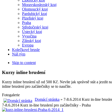
Liberecký kraj
Moravskoslezský kraj
Olomoucký kraj
Pardubický kraj
Plzeňský kraj
Praha
Středočeský kraj
Ústecký kraj
Vysočina
Zlínský kraj
Evropa
Kolečkové brusle
Náš tým
Skip to content
Kurzy inline bruslení
Kurzy inline bruslení už od 500 Kč. Nevíte jak správně stát a jezdit 
inline bruslení pro začátečníky se to naučíte.
Fotogalerie
Domácí stránka
» 7-8.6.2014 Kurz in-line brusle
7-8.6.2014 Kurz in-line bruslení pro začátečníky - Praha