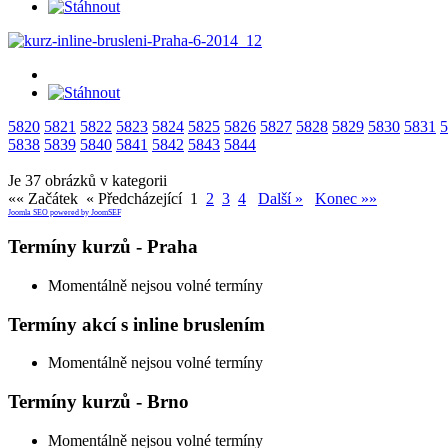
5820
5821
5822
5823
5824
5825
5826
5827
5828
5829
5830
5831
5
5838
5839
5840
5841
5842
5843
5844
Je 37 obrázků v kategorii
«« Začátek
« Předcházející
1
2
3
4
Další »
Konec »»
Joomla SEO powered by JoomSEF
Termíny kurzů - Praha
Momentálně nejsou volné termíny
Termíny akcí s inline bruslením
Momentálně nejsou volné termíny
Termíny kurzů - Brno
Momentálně nejsou volné termíny