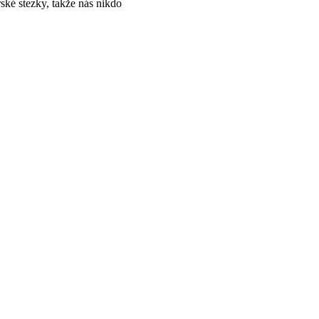
ké stezky, takže nás nikdo